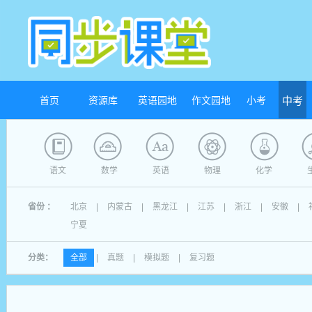
首页
资源库
英语园地
作文园地
小考
中考
语文
数学
英语
物理
化学
省份 ：
北京
|
内蒙古
|
黑龙江
|
江苏
|
浙江
|
安徽
|
宁夏
分类：
全部
|
真题
|
模拟题
|
复习题