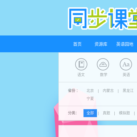
首页
资源库
英语园地
语文
数学
英语
省份 ：
北京
|
内蒙古
|
黑龙江
宁夏
分类：
全部
|
真题
|
模拟题
|