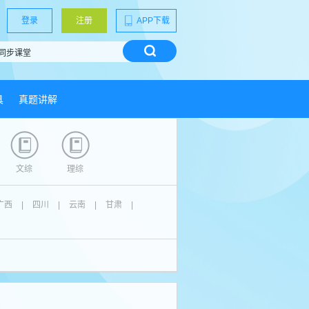
登录
注册
APP下载
具
真题讲解
文综
理综
广西
|
四川
|
云南
|
甘肃
|