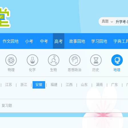
真题
作文园地
小考
中考
高考
故事园地
学习园地
字典工
物理
化学
生物
思想政治
历史
地理
|
江苏
|
浙江
|
安徽
|
福建
|
江西
|
山东
|
湖南
|
广东
|
复习题