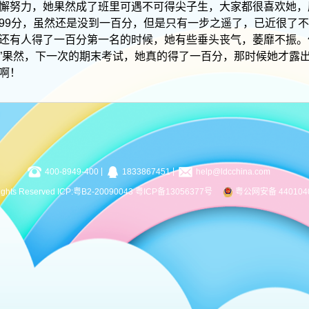
懈努力，她果然成了班里可遇不可得尖子生，大家都很喜欢她，
99分，虽然还是没到一百分，但是只有一步之遥了，已近很了
还有人得了一百分第一名的时候，她有些垂头丧气，萎靡不振。
分！”果然，下一次的期末考试，她真的得了一百分，那时候她才露
啊！
|
|
400-8949-400
1833867451
help@ldcchina.com
 Rights Reserved ICP:粤B2-20090043
粤ICP备13056377号
粤公网安备 440104