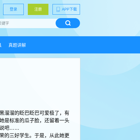
登录
注册
APP下载
具
真题讲解
黑溜溜的眨巴眨巴可爱极了，有
她是标准的瓜子脸，还留着一头
说吧……
荣的三好学生。于是，从此她更