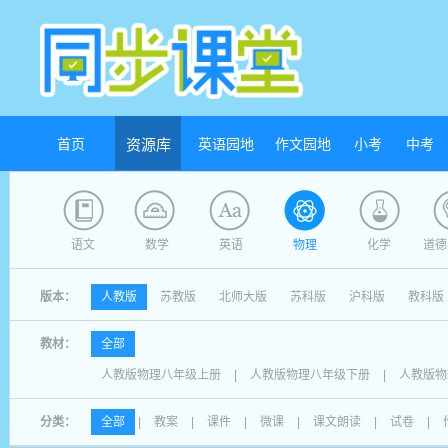
首页
资源库
英语园地
作文园地
小考
中考
语文
数学
英语
物理
化学
道德
版本：
人教版
苏教版
北师大版
苏科版
沪科版
教科版
教材：
全部
人教版物理八年级上册
|
人教版物理八年级下册
|
人教版物
分类：
全部
|
教案
|
课件
|
微课
|
课文朗读
|
试卷
|