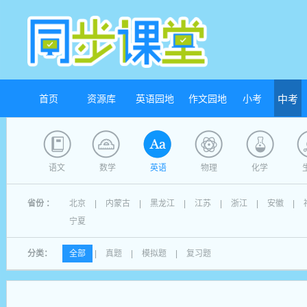
首页
资源库
英语园地
作文园地
小考
中考
语文
数学
英语
物理
化学
省份 ：
北京
|
内蒙古
|
黑龙江
|
江苏
|
浙江
|
安徽
|
宁夏
分类：
全部
|
真题
|
模拟题
|
复习题