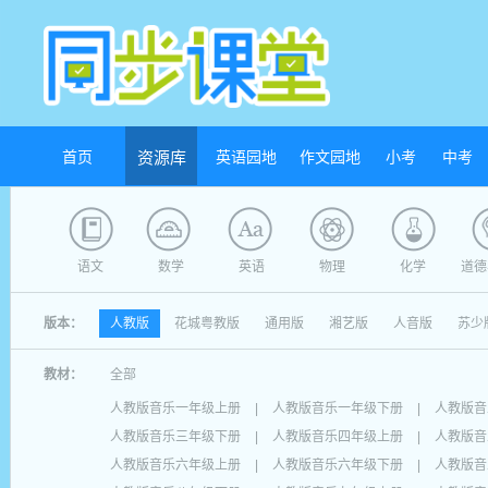
首页
资源库
英语园地
作文园地
小考
中考
语文
数学
英语
物理
化学
道德
版本：
人教版
花城粤教版
通用版
湘艺版
人音版
苏少
教材：
全部
人教版音乐一年级上册
|
人教版音乐一年级下册
|
人教版音
人教版音乐三年级下册
|
人教版音乐四年级上册
|
人教版音
人教版音乐六年级上册
|
人教版音乐六年级下册
|
人教版音