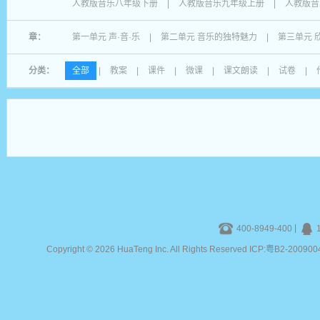
人教版音乐八年级下册
|
人教版音乐九年级上册
|
人教版音
章：
第一单元 声·音·乐
|
第二单元 音乐的独特魅力
|
第三单元 
分类：
全部
|
教案
|
课件
|
微课
|
课文朗读
|
试卷
|
|
400-8949-400
Copyright © 2026 HuaTeng Inc. All Rights Reserved ICP:粤B2-20090